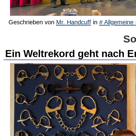
Geschrieben von
Mr. Handcuff
in
# Allgemeine 
So
Ein Weltrekord geht nach 